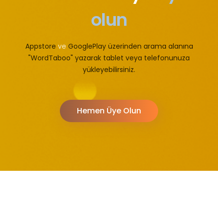
olun
Appstore
ve
GooglePlay üzerinden arama alanına
"WordTaboo" yazarak tablet veya telefonunuza
yükleyebilirsiniz.
Hemen Üye Olun