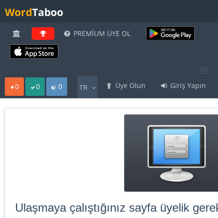
Word
Taboo
PREMİUM ÜYE OL
Üye Olun
Giriş Yapın
0
0
0
TR
Ulaşmaya çalıştığınız sayfa üyelik gerek