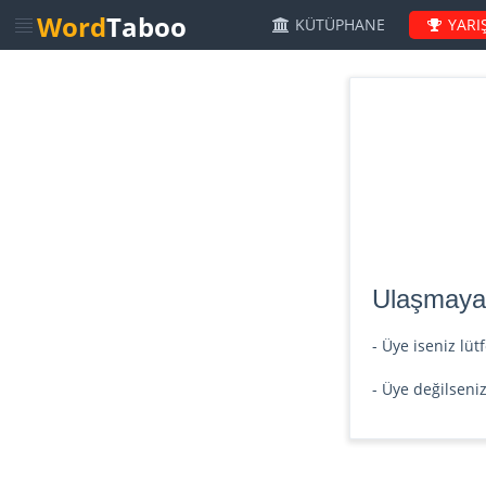
Word
Taboo
KÜTÜPHANE
YARI
Ulaşmaya ç
- Üye iseniz lü
- Üye değilseni