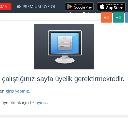
ŞMA
PREMİUM ÜYE OL
Kelime Defterim:
0
0
alıştığınız sayfa üyelik gerektirmektedir.
tfen
giriş yapınız.
z üye olmak için
tıklayınız.