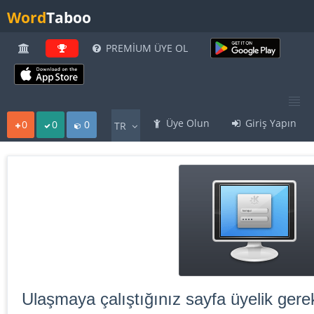
Word
Taboo
PREMİUM ÜYE OL
Üye Olun
Giriş Yapın
0
0
0
TR
Ulaşmaya çalıştığınız sayfa üyelik gerek