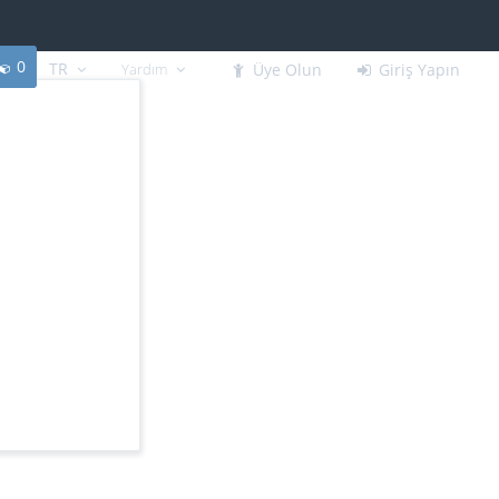
0
TR
Yardım
Üye Olun
Giriş Yapın