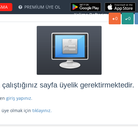
ŞMA
PREMİUM ÜYE OL
Kelime Defterim:
0
0
alıştığınız sayfa üyelik gerektirmektedir.
tfen
giriş yapınız.
z üye olmak için
tıklayınız.