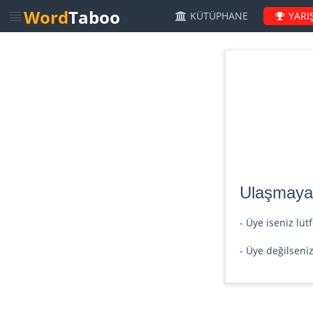
Word
Taboo
KÜTÜPHANE
YARI
Ulaşmaya ç
- Üye iseniz lü
- Üye değilseni