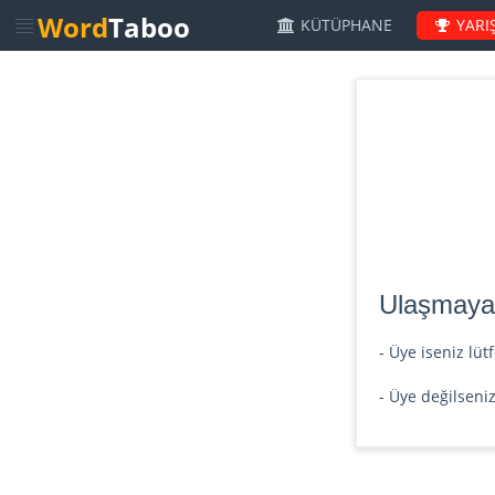
Word
Taboo
KÜTÜPHANE
YARI
Ulaşmaya ç
- Üye iseniz lü
- Üye değilseni