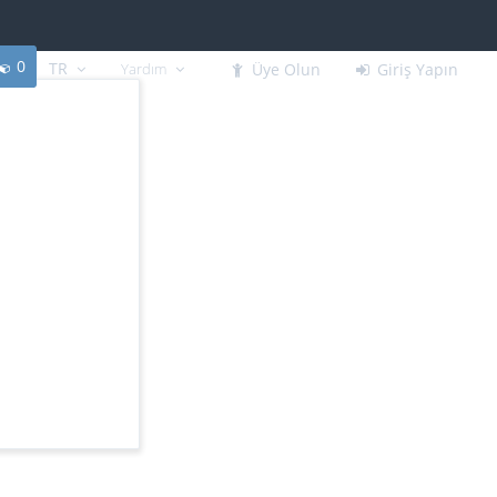
0
TR
Yardım
Üye Olun
Giriş Yapın