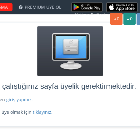
ŞMA
PREMİUM ÜYE OL
Kelime Defterim:
0
0
alıştığınız sayfa üyelik gerektirmektedir.
tfen
giriş yapınız.
z üye olmak için
tıklayınız.