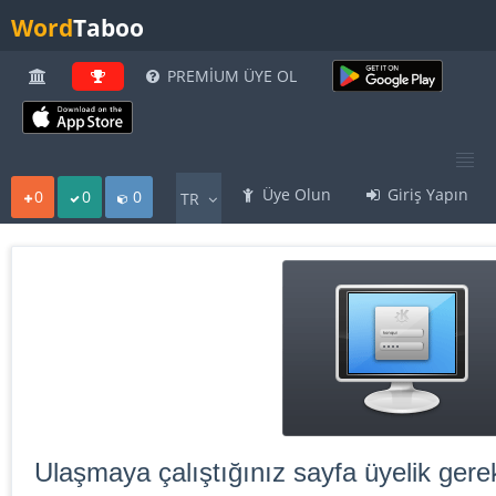
Word
Taboo
PREMİUM ÜYE OL
Üye Olun
Giriş Yapın
0
0
0
TR
Ulaşmaya çalıştığınız sayfa üyelik gerek