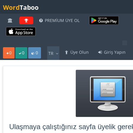
Word
Taboo
PREMİUM ÜYE OL
Üye Olun
Giriş Yapın
0
0
0
TR
Ulaşmaya çalıştığınız sayfa üyelik gerek