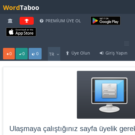
Word
Taboo
PREMİUM ÜYE OL
Üye Olun
Giriş Yapın
0
0
0
TR
Ulaşmaya çalıştığınız sayfa üyelik gerek