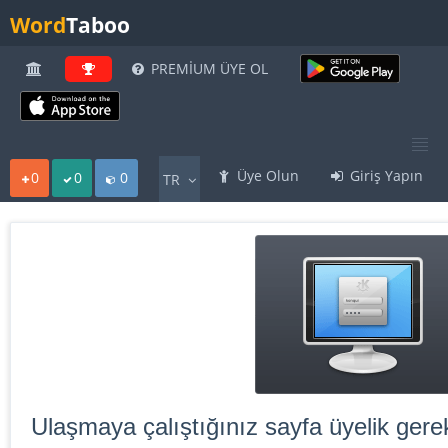
Word
Taboo
PREMİUM ÜYE OL
Üye Olun
Giriş Yapın
0
0
0
TR
Ulaşmaya çalıştığınız sayfa üyelik gerek