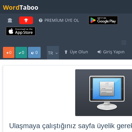
Word
Taboo
PREMİUM ÜYE OL
Üye Olun
Giriş Yapın
0
0
0
TR
Ulaşmaya çalıştığınız sayfa üyelik gerek