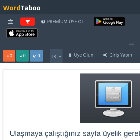
Word
Taboo
PREMİUM ÜYE OL
Üye Olun
Giriş Yapın
0
0
0
TR
Ulaşmaya çalıştığınız sayfa üyelik gerek