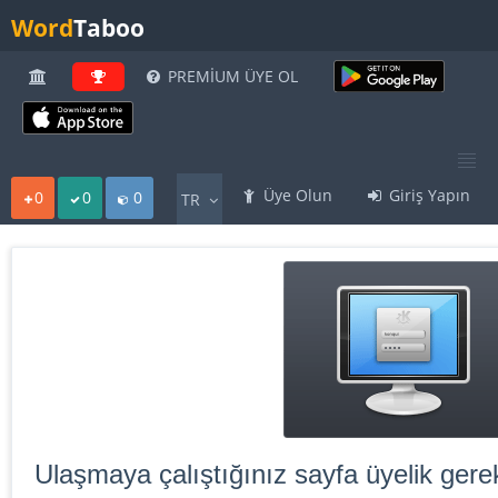
Word
Taboo
PREMİUM ÜYE OL
Üye Olun
Giriş Yapın
0
0
0
TR
Ulaşmaya çalıştığınız sayfa üyelik gerek