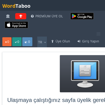
Word
Taboo
PREMİUM ÜYE OL
Üye Olun
Giriş Yapın
0
0
0
TR
Ulaşmaya çalıştığınız sayfa üyelik gerek