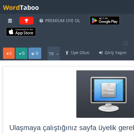
Word
Taboo
PREMİUM ÜYE OL
Üye Olun
Giriş Yapın
0
0
0
TR
Ulaşmaya çalıştığınız sayfa üyelik gerek