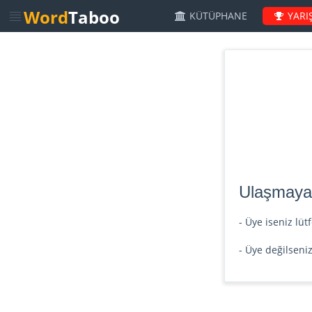
Word
Taboo
KÜTÜPHANE
YARI
Ulaşmaya ç
- Üye iseniz lü
- Üye değilseni