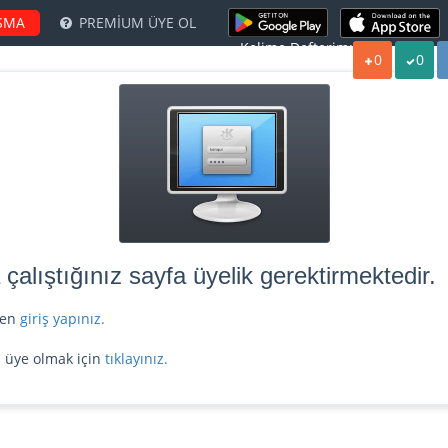
ŞMA
PREMİUM ÜYE OL
Kelime Defterim:
0
0
alıştığınız sayfa üyelik gerektirmektedir.
tfen
giriş yapınız.
z üye olmak için
tıklayınız.