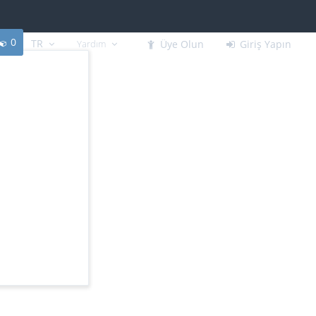
0
TR
Yardım
Üye Olun
Giriş Yapın