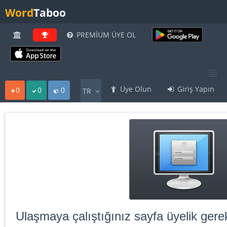
Word
Taboo
PREMİUM ÜYE OL
Üye Olun
Giriş Yapın
0
0
0
TR
Ulaşmaya çalıştığınız sayfa üyelik gerek