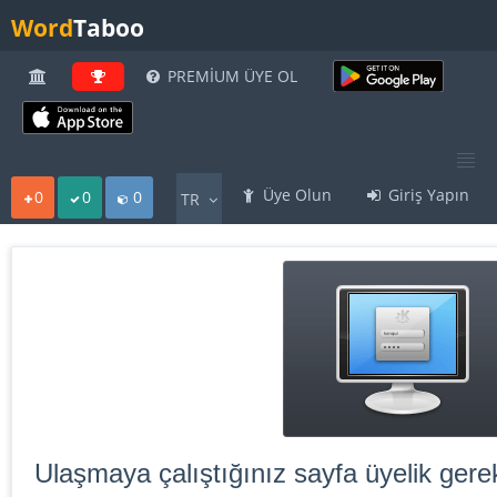
Word
Taboo
PREMİUM ÜYE OL
Üye Olun
Giriş Yapın
0
0
0
TR
Ulaşmaya çalıştığınız sayfa üyelik gerek