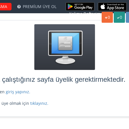
ŞMA
PREMİUM ÜYE OL
Kelime Defterim:
0
0
alıştığınız sayfa üyelik gerektirmektedir.
tfen
giriş yapınız.
z üye olmak için
tıklayınız.