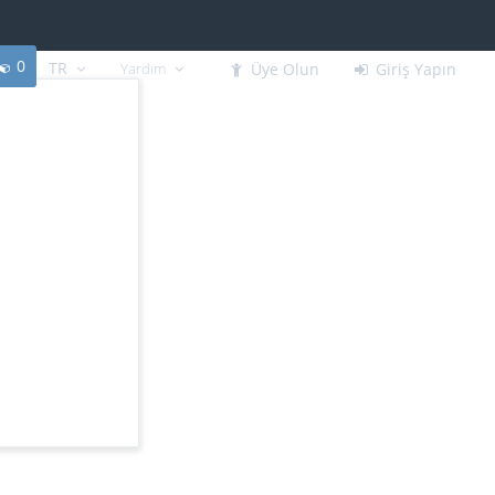
0
TR
Yardım
Üye Olun
Giriş Yapın