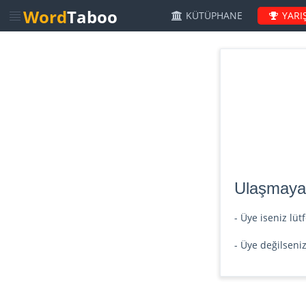
Word
Taboo
KÜTÜPHANE
YARI
Ulaşmaya ç
- Üye iseniz lü
- Üye değilseni