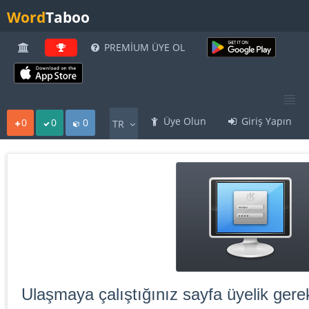
Word
Taboo
PREMİUM ÜYE OL
Üye Olun
Giriş Yapın
0
0
0
TR
Ulaşmaya çalıştığınız sayfa üyelik gerek